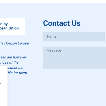
Contact Us
n’s Horizon Europe
ssed are however
those of the
y. Neither the
ponsible for them
,