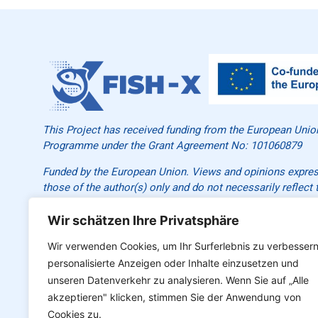
This Project has received funding from the European Unio
Programme under the Grant Agreement No: 101060879
Funded by the European Union. Views and opinions expre
those of the author(s) only and do not necessarily reflect 
European Union or the European Research Executive Agenc
European Union nor the granting authority can be held res
Wir schätzen Ihre Privatsphäre
Start date : 01.06.2022
Wir verwenden Cookies, um Ihr Surferlebnis zu verbessern
personalisierte Anzeigen oder Inhalte einzusetzen und
End date : 31.05.2025
unseren Datenverkehr zu analysieren. Wenn Sie auf „Alle
Duration : 36 months
akzeptieren" klicken, stimmen Sie der Anwendung von
Cookies zu.