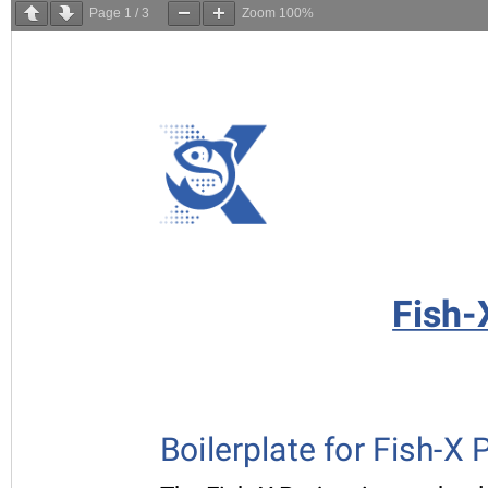
Page
1
/
3
Zoom
100%